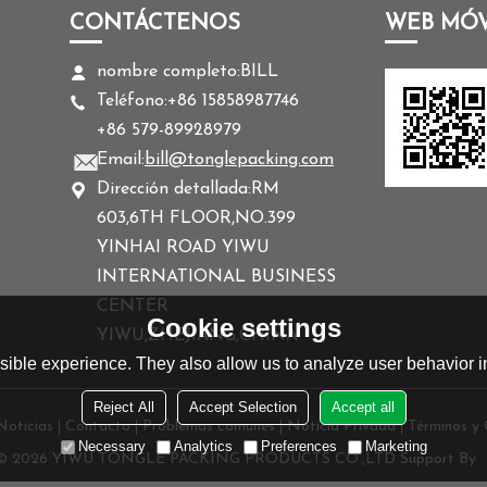
CONTÁCTENOS
WEB MÓV
nombre completo:
BILL
Teléfono:
+86 15858987746
+86 579-89928979
Email:
bill@tonglepacking.com
Dirección detallada:
RM
603,6TH FLOOR,NO.399
YINHAI ROAD YIWU
INTERNATIONAL BUSINESS
CENTER
Cookie settings
YIWU,ZHEJIANG,CHINA
ible experience. They also allow us to analyze user behavior in
Reject All
Accept Selection
Accept all
Noticias
Contacto
Problemas comunes
Noticia Privada
Términos y 
Necessary
Analytics
Preferences
Marketing
 © 2026
YIWU TONGLE PACKING PRODUCTS CO.,LTD
Support By