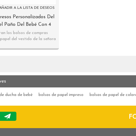
AÑADIR A LA LISTA DE DESEOS
resos Personalizados Del
el Paño Del Bebé Con 4
sificados En Embalaje De
an los bolsos de compras
 papel del vestido de la señora
La Llave
ves
 de ducha de bebé
bolsas de papel impreso
bolsas de papel de color