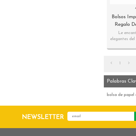
Bolsos Imp
Regalo D
Diseños Cla
Le encant
elegantes del
1
Palabras Cla
bolsa de papel