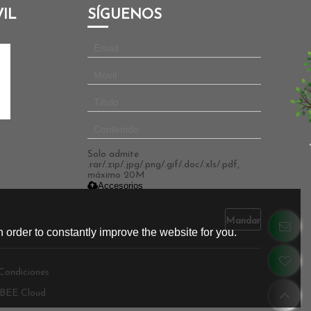
IL
SÍGUENOS
Solo admite
.rar/.zip/.jpg/.png/.gif/.doc/.xls/.pdf,
máximo 20M
Accesorios
Mandar
 order to constantly improve the website for you.
Condiciones
BEE Cloud