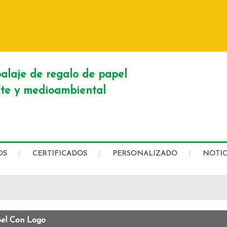
ESPAÑOL
English
Franç
Русский
alaje de regalo de papel
nte y medioambiental
OS
CERTIFICADOS
PERSONALIZADO
NOTIC
pel Con Logo