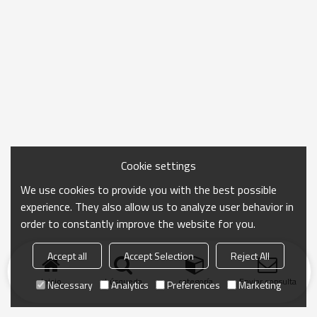
Cookie settings
We use cookies to provide you with the best possible
experience. They also allow us to analyze user behavior in
order to constantly improve the website for you.
Accept all
Accept Selection
Reject All
Inicio
búsqueda
categoría
Enviar consulta
Necessary
Analytics
Preferences
Marketing