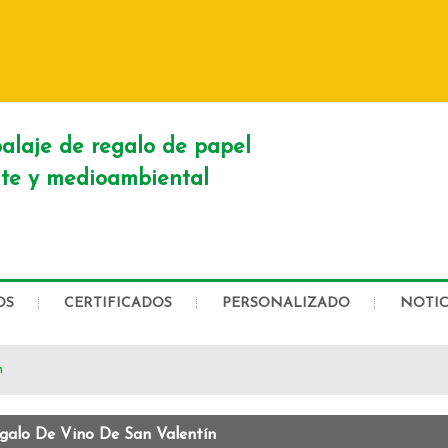
ESPAÑOL
English
Franç
Русский
alaje de regalo de papel
nte y medioambiental
OS
CERTIFICADOS
PERSONALIZADO
NOTIC
n
galo De Vino De San Valentín