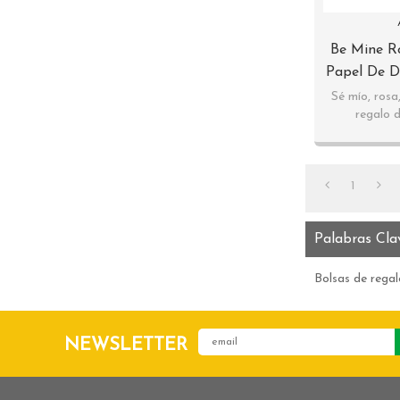
Be Mine R
Papel De D
Diseños Su
Sé mío, rosa
regalo d
Sweetheart S
1
Palabras Cla
Bolsas de regal