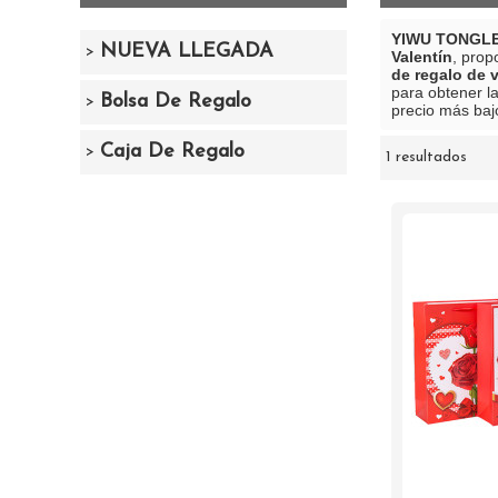
YIWU TONGLE
NUEVA LLEGADA
Valentín
, prop
de regalo de 
para obtener l
Bolsa De Regalo
precio más ba
Caja De Regalo
1 resultados
escaparate