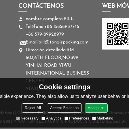
CONTÁCTENOS
WEB MÓV
nombre completo:
BILL
Teléfono:
+86 15858987746
+86 579-89928979
Email:
bill@tonglepacking.com
Dirección detallada:
RM
603,6TH FLOOR,NO.399
YINHAI ROAD YIWU
INTERNATIONAL BUSINESS
CENTER
Cookie settings
YIWU,ZHEJIANG,CHINA
ible experience. They also allow us to analyze user behavior in
Reject All
Accept Selection
Accept all
Noticias
Contacto
Problemas comunes
Noticia Privada
Términos y 
Necessary
Analytics
Preferences
Marketing
 © 2026
YIWU TONGLE PACKING PRODUCTS CO.,LTD
Support By