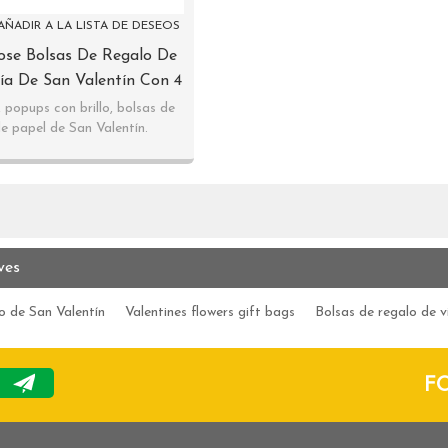
AÑADIR A LA LISTA DE DESEOS
ose Bolsas De Regalo De
ía De San Valentín Con 4
rtidos En Tongle Packing
, popups con brillo, bolsas de
e papel de San Valentín.
an Valentín bolsas de regalo.
ves
o de San Valentín
Valentines flowers gift bags
Bolsas de regalo de v