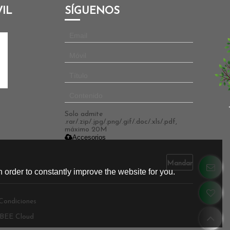
IL
SÍGUENOS
Solo admite
.rar/.zip/.jpg/.png/.gif/.doc/.xls/.pdf,
máximo 20M
Accesorios
Mandar
 order to constantly improve the website for you.
Condiciones
BEE Cloud