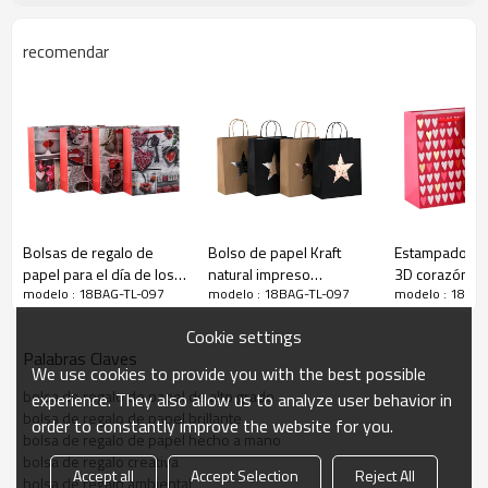
recomendar
Bolsas de regalo de
Bolso de papel Kraft
Estampado en 
papel para el día de los
natural impreso
3D corazón pa
Bolsos de
regalo de
niña
modelo : 18BAG-TL-097
modelo : 18BAG-TL-097
modelo : 18BA
enamorados de hearfelt
reciclado personalizado
color rojo bol
con 4 diseños surtidos
del Pentagram en el
papel de rega
Cookie settings
en Tongle Packing
embalaje de la llave
diseños surti
Palabras Claves
Tongle Packin
We use cookies to provide you with the best possible
bolsa de regalo de papel de alto grado
experience. They also allow us to analyze user behavior in
bolsa de regalo de papel brillante
order to constantly improve the website for you.
bolsa de regalo de papel hecho a mano
bolsa de regalo creativa
Accept all
Accept Selection
Reject All
bolsa de regalo ambiental