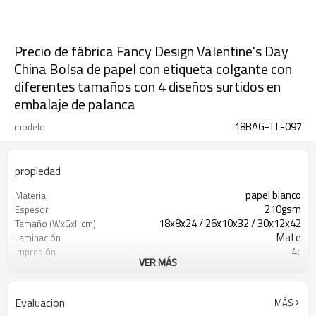
Precio de fábrica Fancy Design Valentine's Day
China Bolsa de papel con etiqueta colgante con
diferentes tamaños con 4 diseños surtidos en
embalaje de palanca
18BAG-TL-097
modelo
propiedad
papel blanco
Material
210gsm
Espesor
18x8x24 / 26x10x32 / 30x12x42
Tamaño (WxGxHcm)
Mate
Laminación
4c
Impresión
VER MÁS
Estampado en caliente
Ilustraciones
cinta
Manijas
Evaluacion
MÁS