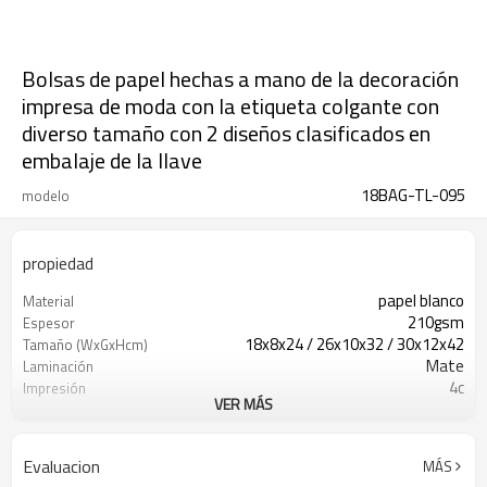
Bolsas de papel hechas a mano de la decoración
impresa de moda con la etiqueta colgante con
diverso tamaño con 2 diseños clasificados en
embalaje de la llave
18BAG-TL-095
modelo
propiedad
papel blanco
Material
210gsm
Espesor
18x8x24 / 26x10x32 / 30x12x42
Tamaño (WxGxHcm)
Mate
Laminación
4c
Impresión
VER MÁS
Sin ilustraciones
Ilustraciones
cinta
Manijas
Evaluacion
MÁS