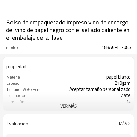
Bolso de empaquetado impreso vino de encargo
del vino de papel negro con el sellado caliente en
el embalaje de la llave
18BAG-TL-085
modelo
propiedad
papel blanco
Material
210gsm
Espesor
Aceptar tamaño personalizado
Tamaño (WxGxHcm)
Mate
Laminación
4c
Impresión
VER MÁS
Estampado en caliente
Ilustraciones
cuerda de pp
Manijas
Evaluacion
MÁS